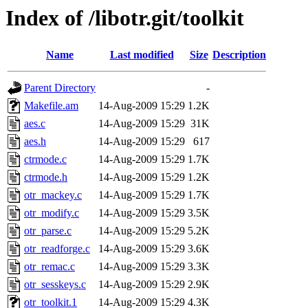
Index of /libotr.git/toolkit
Name
Last modified
Size
Description
Parent Directory
-
Makefile.am
14-Aug-2009 15:29
1.2K
aes.c
14-Aug-2009 15:29
31K
aes.h
14-Aug-2009 15:29
617
ctrmode.c
14-Aug-2009 15:29
1.7K
ctrmode.h
14-Aug-2009 15:29
1.2K
otr_mackey.c
14-Aug-2009 15:29
1.7K
otr_modify.c
14-Aug-2009 15:29
3.5K
otr_parse.c
14-Aug-2009 15:29
5.2K
otr_readforge.c
14-Aug-2009 15:29
3.6K
otr_remac.c
14-Aug-2009 15:29
3.3K
otr_sesskeys.c
14-Aug-2009 15:29
2.9K
otr_toolkit.1
14-Aug-2009 15:29
4.3K